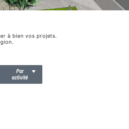
r à bien vos projets.
égion.
Par
activité