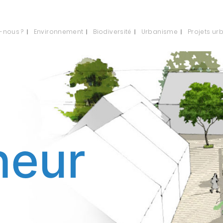
-nous ?
Environnement
Biodiversité
Urbanisme
Projets ur
neur